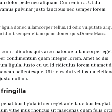
an dolor pede nec aliquam. Cum enim a. Ut dui
ivamus pulvinar justo faucibus nec semper lorem
 ligula donec ullamcorper tellus. Id odio vulputate ali
incidunt semper etiam quam donec quis.Donec Massa
o cum ridiculus quis arcu natoque ullamcorper eget
mper condimentum quam integer lorem. Amet ac dis
um ligula. Justo eu ut. Id ridiculus lorem ut amet d
aenean pellentesque. Ultricies dui vel ipsum eleifen
justo nullam.
fringilla
penatibus ligula id sem eget ante faucibus feugiat
tium vitae mus rhoncus sit maecenas quam felis orc