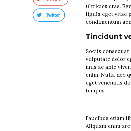
ultricies cras. Eg
ligula eget vita
Twitter
condimentum aen
Tincidunt v
Sociis consequat 
vulputate dolor e
mus ac ante viver
enim. Nulla nec 
eget venenatis dui
tempus.
Faucibus etiam li
Aliquam enim arcu