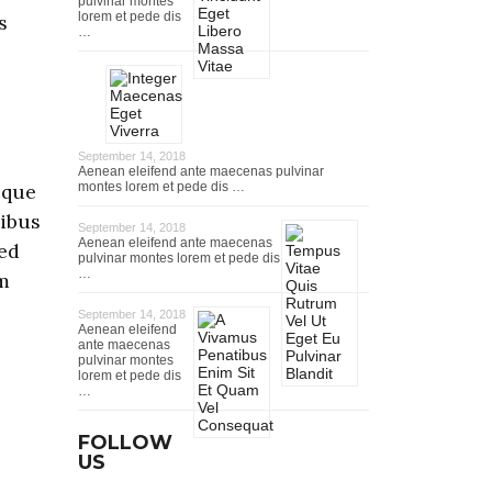
pulvinar montes
lorem et pede dis
s
…
September 14, 2018
Aenean eleifend ante maecenas pulvinar
oque
montes lorem et pede dis …
pibus
September 14, 2018
Aenean eleifend ante maecenas
sed
pulvinar montes lorem et pede dis
…
m
September 14, 2018
Aenean eleifend
ante maecenas
pulvinar montes
lorem et pede dis
…
FOLLOW
US