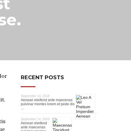
st
se.
lor
RECENT POSTS
September 14, 2018
t.
Aenean eleifend ante maecenas
pulvinar montes lorem et pede dis
…
September 14, 2018
tis
Aenean eleifend
ante maecenas
ue