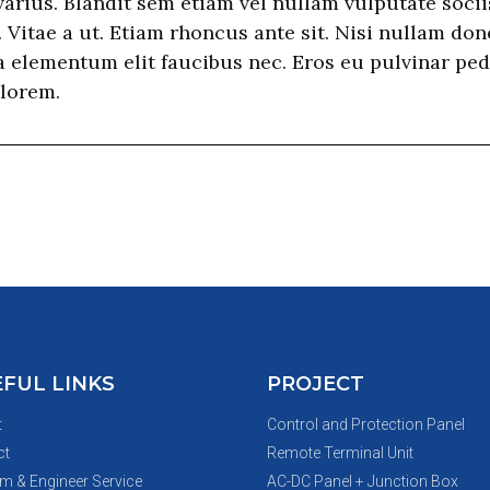
rius. Blandit sem etiam vel nullam vulputate socii
 Vitae a ut. Etiam rhoncus ante sit. Nisi nullam don
a elementum elit faucibus nec. Eros eu pulvinar pe
 lorem.
FUL LINKS
PROJECT
t
Control and Protection Panel
ct
Remote Terminal Unit
m & Engineer Service
AC-DC Panel + Junction Box