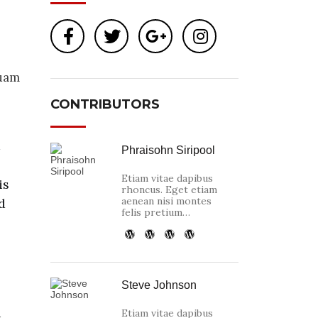
quam
CONTRIBUTORS
Phraisohn Siripool
Etiam vitae dapibus
is
rhoncus. Eget etiam
aenean nisi montes
d
felis pretium…
Steve Johnson
i
Etiam vitae dapibus