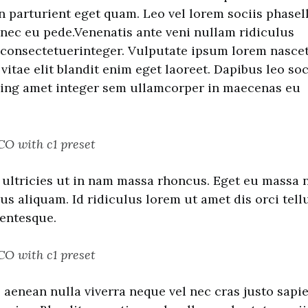
n parturient eget quam. Leo vel lorem sociis phasel
onec eu pede.Venenatis ante veni nullam ridiculus
 consectetuerinteger. Vulputate ipsum lorem nasce
itae elit blandit enim eget laoreet. Dapibus leo soc
cing amet integer sem ullamcorper in maecenas eu
CO with c1 preset
 ultricies ut in nam massa rhoncus. Eget eu massa n
us aliquam. Id ridiculus lorem ut amet dis orci tell
entesque.
CO with c1 preset
enean nulla viverra neque vel nec cras justo sapi