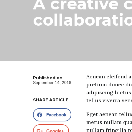
A creative 
collaborati
Aenean eleifend a
Published on
September 14, 2018
pretium donec dic
adipiscing luctus
tellus viverra ve
SHARE ARTICLE
Eget aenean tellu
Facebook
metus nullam quam
nullam fringilla 
Google+