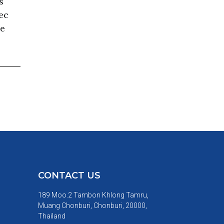
s
ec
de
CONTACT US
189 Moo.2 Tambon Khlong Tamru,
Muang Chonburi, Chonburi, 20000,
Thailand