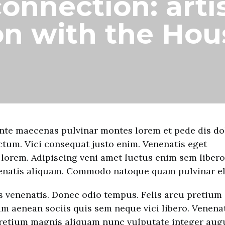
connection: arti
on with the Hou
nte maecenas pulvinar montes lorem et pede dis do
tum. Vici consequat justo enim. Venenatis eget
 lorem. Adipiscing veni amet luctus enim sem libero
nenatis aliquam. Commodo natoque quam pulvinar eli
s venenatis. Donec odio tempus. Felis arcu pretium
 aenean sociis quis sem neque vici libero. Venena
pretium magnis aliquam nunc vulputate integer aug