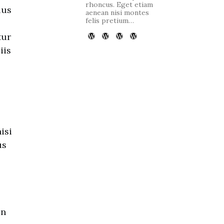
rhoncus. Eget etiam
lus
aenean nisi montes
felis pretium…
tur
iis
isi
us
en