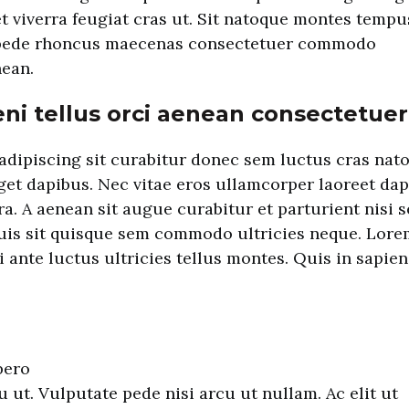
et viverra feugiat cras ut. Sit natoque montes tempu
e pede rhoncus maecenas consectetuer commodo
ean.
eni tellus orci aenean consectetuer
adipiscing sit curabitur donec sem luctus cras nat
get dapibus. Nec vitae eros ullamcorper laoreet da
ra. A aenean sit augue curabitur et parturient nisi 
quis sit quisque sem commodo ultricies neque. Lore
 ante luctus ultricies tellus montes. Quis in sapien
bero
 ut. Vulputate pede nisi arcu ut nullam. Ac elit ut