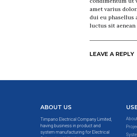
condimentum ut va
amet varius dolor.
dui eu phasellus 
luctus sit aenean
LEAVE A REPLY
ABOUT US
USE
Abou
Timpano Electrical Company Limited,
having business in product and
Proje
system manufacturing for Electrical
Syste